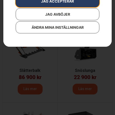
Husqvarna borste
Husqvarna stänkskydd
JAG ACCEPTERAR
86 900
kr
5 990
kr
JAG AVBÖJER
Läs mer
Läs mer
ÄNDRA MINA INSTÄLLNINGAR
Slåtterbalk
Snöslunga
86 900
kr
22 900
kr
Läs mer
Läs mer