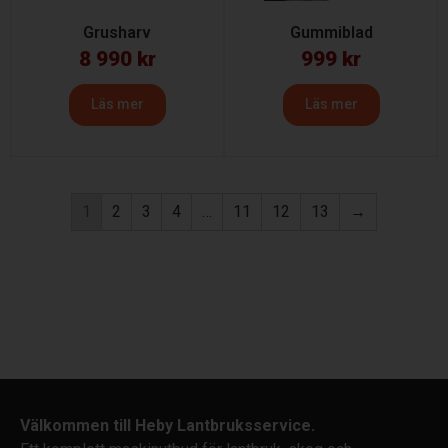
Grusharv
Gummiblad
8 990
kr
999
kr
Läs mer
Läs mer
1
2
3
4
…
11
12
13
→
Välkommen till Heby Lantbruksservice.