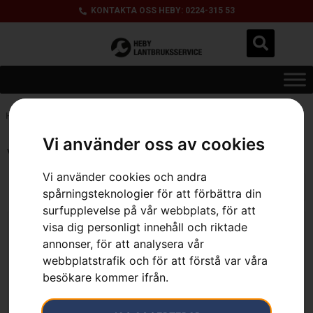
KONTAKTA OSS HEBY: 0224-315 53
Hem
»
Sortiment
»
Reservdelar & tillbehör
»
för åkgräsklippare
Vi använder oss av cookies
Visar 1–12 av 152 resultat
Vi använder cookies och andra
spårningsteknologier för att förbättra din
surfupplevelse på vår webbplats, för att
visa dig personligt innehåll och riktade
annonser, för att analysera vår
webbplatstrafik och för att förstå var våra
besökare kommer ifrån.