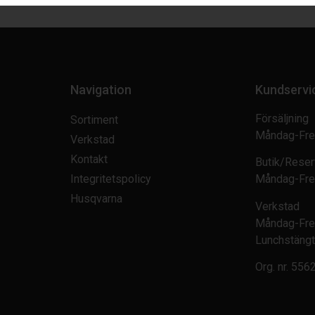
Navigation
Kundservi
Försäljning
Sortiment
Måndag-Fre
Verkstad
Kontakt
Butik/Reser
Integritetspolicy
Måndag-Fre
Husqvarna
Verkstad
Måndag-Fre
Lunchstängt
Org. nr.
556