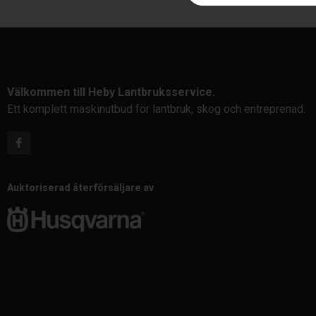
Välkommen till Heby Lantbruksservice.
Ett komplett maskinutbud för lantbruk, skog och entreprenad.
Auktoriserad återförsäljare av