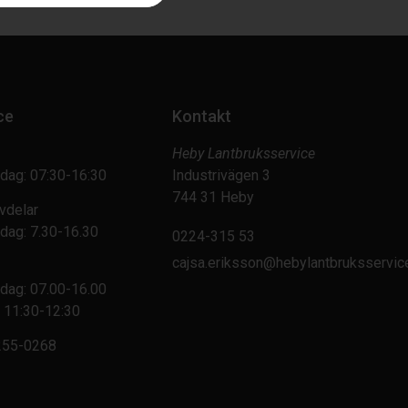
ce
Kontakt
Heby Lantbruksservice
dag: 07:30-16:30
Industrivägen 3
744 31 Heby
vdelar
dag: 7.30-16.30
0224-315 53
cajsa.eriksson@hebylantbruksservic
dag: 07.00-16.00
 11:30-12:30
255-0268