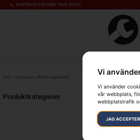
KONTAKTA OSS HEBY: 0224-315 53
Produktsorti
Vi använder
Hem
»
Sortiment
»
Motorsågssvärd
Vi använder cooki
Inga resultat.
vår webbplats, för
Produktkategorier​
webbplatstrafik o
JAG ACCEPTE