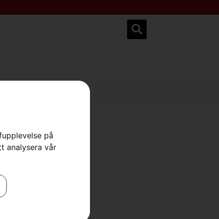
ksservice.se
rfupplevelse på
tt analysera vår