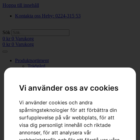
Hoppa till innehåll
Kontakta oss Heby: 0224-315 53
Sök
0
kr
0
Varukorg
0
kr
0
Varukorg
Produktsortiment
Trädgård
Åkgräsklippare
Åkgräsklippare
Spakstyrda åkgräsklippare
Vi använder oss av cookies
Robotgräsklippare
Tillbehör Robotgräsklippare
Trädgårdstraktorer
Vi använder cookies och andra
Gräsklippare
spårningsteknologier för att förbättra din
Batteridrivna Gräsklippare
Bensindrivna Gräsklippare
surfupplevelse på vår webbplats, för att
Grästrimmers
visa dig personligt innehåll och riktade
Batteridrivna Grästrimmers
annonser, för att analysera vår
Bensindrivna Trimmers
Häcksaxar
webbplatstrafik och för att förstå var våra