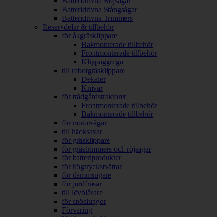
Batteridrivna Röjsågar
Batteridrivna Stångsågar
Batteridrivna Trimmers
Reservdelar & tillbehör
för åkgräsklippare
Bakmonterade tillbehör
Frontmonterade tillbehör
Klippaggregat
till robotgräsklippare
Dekaler
Knivar
för trädgårdstraktorer
Frontmonterade tillbehör
Bakmonterade tillbehör
för motorsågar
till häcksaxar
för gräsklippare
för grästrimmers och röjsågar
för batteriprodukter
för högtryckstvättar
för dammsugare
för jordfräsar
till lövblåsare
för snöslungor
Förvaring