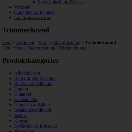
Skyddsglasögon & Visir
Verkstad
Öppettider & Kontakt
Lantbruksservice.se
Trimmerhuvud
Hem
»
Sortiment
»
Skog
»
Skärutrustning
»
Trimmerhuvud
Hem
/
Skog
/
Skärutrustning
/ Trimmerhuvud
Produktkategorier​
Alkylatbensin
Batteridrivna Maskiner
Batterier & Tillbehör
Dunkar
E-handel
Fritidskläder
Hängslen & Bälten
Installationstillbehör
Jackor
Kepsar
Lyftkrokar & Lyftsaxar
Mattermos