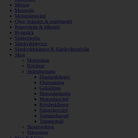
Mössor
Motorolja
Motorsågssvärd
Oljor, bränslen & smörjmedel
Reservdelar & tillbehör
Ryggsäck
Sågkedjeolja
Sågskyddsbyxor
Sågskyddskängor & Sågskyddsstövlar
Skog
Motorsågar
Röjsågar
Skärutrustning
Diamantklingor
Filutrustning
Gräsklinga
Motorsågskedja
Motorsågsvärd
Röjsågsklingor
Stångsågsvärd
Trimmerhuvud
Trimmertråd
Skogsverktyg
Stångsågar
Skor & Kläder