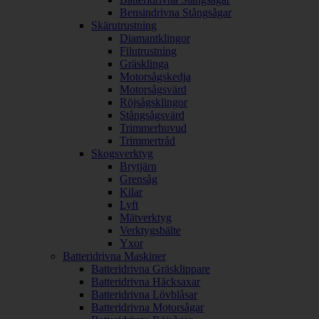
Bensindrivna Stångsågar
Skärutrustning
Diamantklingor
Filutrustning
Gräsklinga
Motorsågskedja
Motorsågsvärd
Röjsågsklingor
Stångsågsvärd
Trimmerhuvud
Trimmertråd
Skogsverktyg
Brytjärn
Grensåg
Kilar
Lyft
Mätverktyg
Verktygsbälte
Yxor
Batteridrivna Maskiner
Batteridrivna Gräsklippare
Batteridrivna Häcksaxar
Batteridrivna Lövblåsar
Batteridrivna Motorsågar