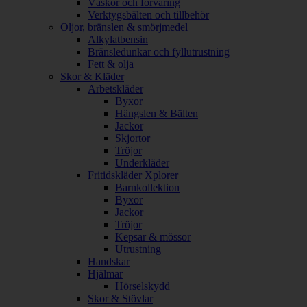
Väskor och förvaring
Verktygsbälten och tillbehör
Oljor, bränslen & smörjmedel
Alkylatbensin
Bränsledunkar och fyllutrustning
Fett & olja
Skor & Kläder
Arbetskläder
Byxor
Hängslen & Bälten
Jackor
Skjortor
Tröjor
Underkläder
Fritidskläder Xplorer
Barnkollektion
Byxor
Jackor
Tröjor
Kepsar & mössor
Utrustning
Handskar
Hjälmar
Hörselskydd
Skor & Stövlar