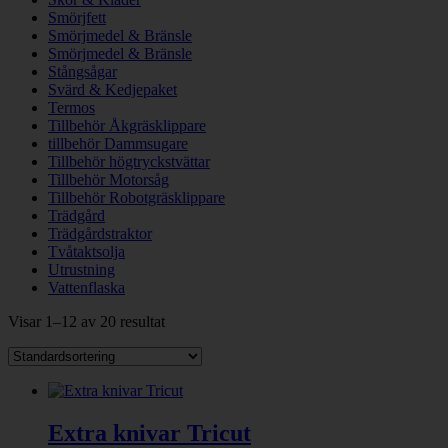
Smörjfett
Smörjmedel & Bränsle
Smörjmedel & Bränsle
Stångsågar
Svärd & Kedjepaket
Termos
Tillbehör Åkgräsklippare
tillbehör Dammsugare
Tillbehör högtryckstvättar
Tillbehör Motorsåg
Tillbehör Robotgräsklippare
Trädgård
Trädgårdstraktor
Tvåtaktsolja
Utrustning
Vattenflaska
Visar 1–12 av 20 resultat
Extra knivar Tricut