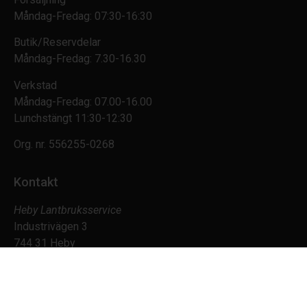
Måndag-Fredag: 07:30-16:30
Butik/Reservdelar
Måndag-Fredag: 7.30-16.30
Verkstad
Måndag-Fredag: 07.00-16.00
Lunchstängt 11:30-12:30
Org. nr.
556255-0268
Kontakt
Heby Lantbruksservice
Industrivägen 3
744 31 Heby
0224-315 53
cajsa.eriksson@hebylantbruksservice.se