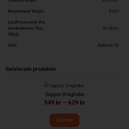
Cylindervolym
25.4 cm³
Bensintank Volym
0.65 l
Ljudtrycksnivå Vid
Användarens Öra,
96 dB(A)
DB(A)
Sele
Balance 55
Relaterade produkter
Sappie Draghake
549
kr
–
629
kr
Läs mer