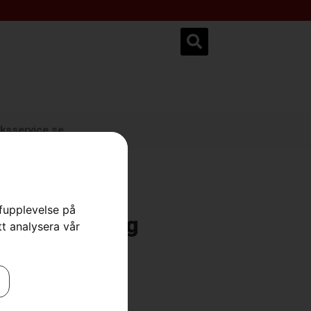
ksservice.se
rfupplevelse på
ioClip®-plugg
tt analysera vår
pare
,
Reservdelar & tillbehör