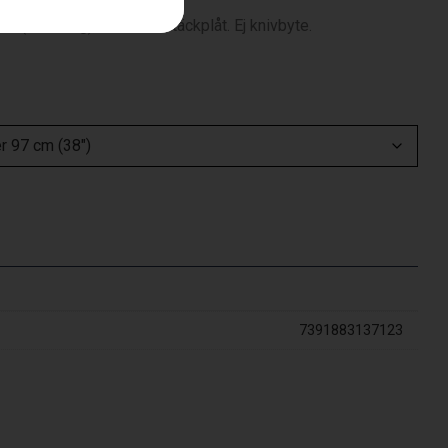
ip® (mulching), inkluderar täckplåt. Ej knivbyte.
7391883137123