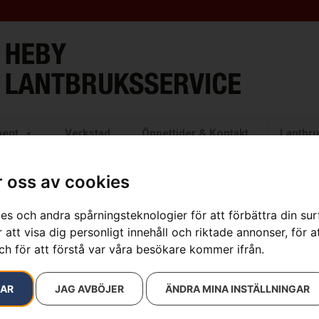
ment
Verkstad
Öppettider & Kontakt
Lantbru
 oss av cookies
es och andra spårningsteknologier för att förbättra din su
Husqvarna B
 att visa dig personligt innehåll och riktade annonser, för a
ch för att förstå var våra besökare kommer ifrån.
Artikelnummer:
960710003
Kategorier:
för gräsklip
799
kr
RAR
JAG AVBÖJER
ÄNDRA MINA INSTÄLLNINGAR