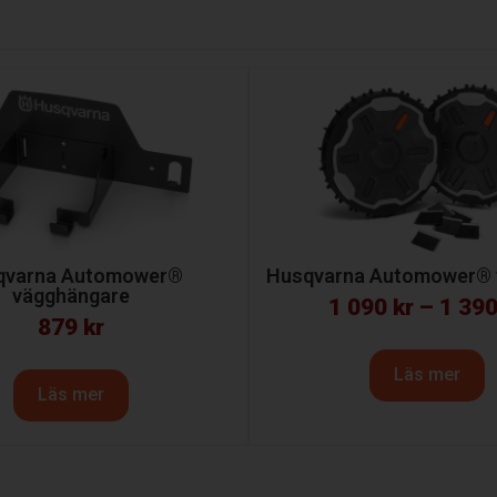
Husqvarna Automower® t
qvarna Automower®
vägghängare
1 090
kr
–
1 39
879
kr
Läs mer
Läs mer