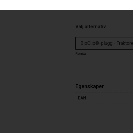
För att konvertera till BioCl
Välj alternativ
Rensa
Egenskaper
EAN