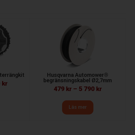
errängkit
Husqvarna Automower®
begränsningskabel Ø2,7mm
0
kr
479
kr
–
5 790
kr
Läs mer