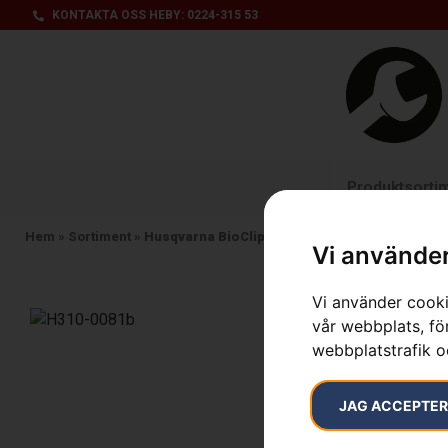
KONTAKTA OSS HEBY: 0224-315 53
Produktsorti
Hem
»
Sortiment
»
Husqvarna BioClip®-plugg
Vi använder
Vi använder cooki
vår webbplats, för
webbplatstrafik o
JAG ACCEPTE