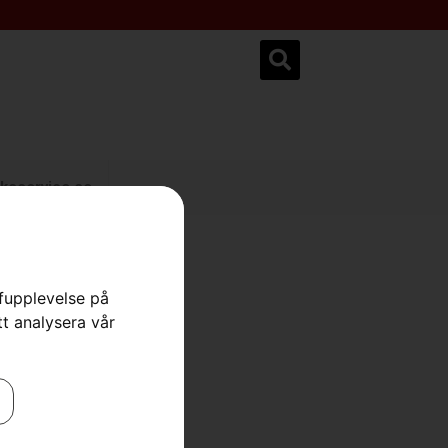
ksservice.se
rfupplevelse på
llare
tt analysera vår
Skog
,
Skogsverktyg