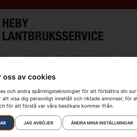
ment
Verkstad
Öppettider & Kontakt
Lantbru
 oss av cookies
es och andra spårningsteknologier för att förbättra din su
Måttbandshå
 att visa dig personligt innehåll och riktade annonser, för a
ch för att förstå var våra besökare kommer ifrån.
Artikelnummer:
505697500
Kategorier:
Mätverktyg
,
RAR
JAG AVBÖJER
ÄNDRA MINA INSTÄLLNINGAR
99
kr