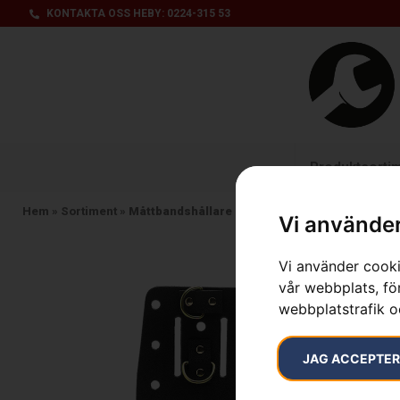
KONTAKTA OSS HEBY: 0224-315 53
Produktsorti
Hem
»
Sortiment
»
Måttbandshållare
Vi använder
Vi använder cooki
vår webbplats, för
webbplatstrafik o
JAG ACCEPTE