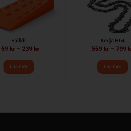
Fällkil
Kedja H64
159
kr
–
239
kr
559
kr
–
799
k
Läs mer
Läs mer