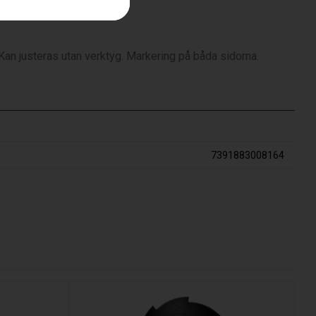
. Kan justeras utan verktyg. Markering på båda sidorna.
7391883008164