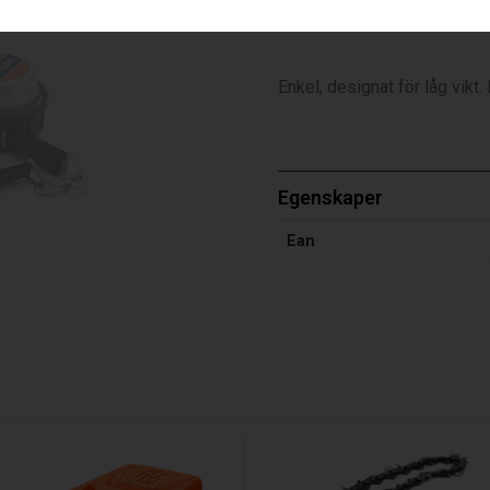
Måttbandshållare
Enkel, designat för låg vikt
Egenskaper
Ean