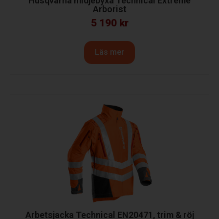
Husqvarna midjebyxa Technical Extreme
Arborist
5 190
kr
Läs mer
Arbetsjacka Technical EN20471, trim & röj