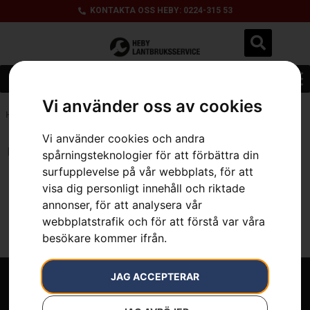
KONTAKTA OSS HEBY: 0224-315 53
Vi använder oss av cookies
Hem
»
7392930326033
Vi använder cookies och andra
Inga resultat.
spårningsteknologier för att förbättra din
surfupplevelse på vår webbplats, för att
visa dig personligt innehåll och riktade
annonser, för att analysera vår
webbplatstrafik och för att förstå var våra
besökare kommer ifrån.
JAG ACCEPTERAR
Välkommen till Heby Lantbruksservice.
Ett komplett maskinutbud för lantbruk, skog och