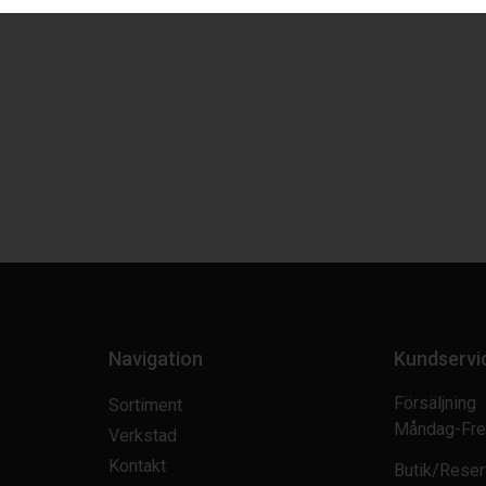
Navigation
Kundservi
Försäljning
Sortiment
Måndag-Fre
Verkstad
Kontakt
Butik/Reser