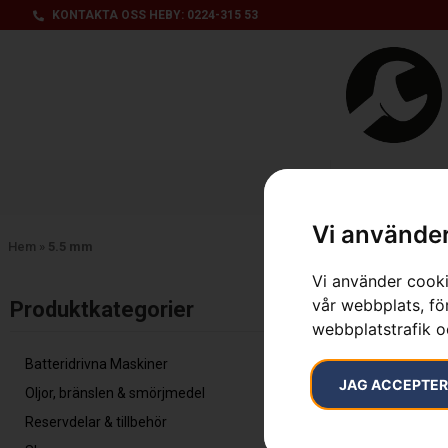
KONTAKTA OSS HEBY: 0224-315 53
Produktsorti
Vi använder
Hem
»
5.5 mm
Vi använder cooki
Inga resultat.
vår webbplats, för
Produktkategorier​
webbplatstrafik o
Batteridrivna Maskiner
JAG ACCEPTE
Oljor, bränslen & smörjmedel
Reservdelar & tillbehör