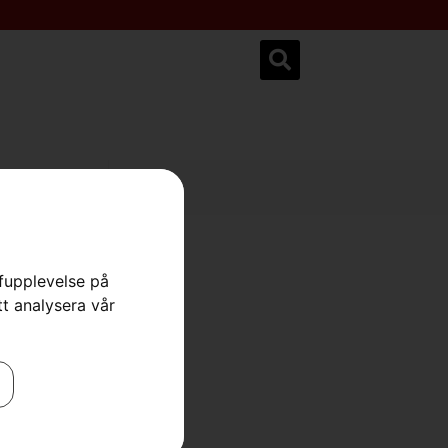
ksservice.se
rfupplevelse på
tt analysera vår