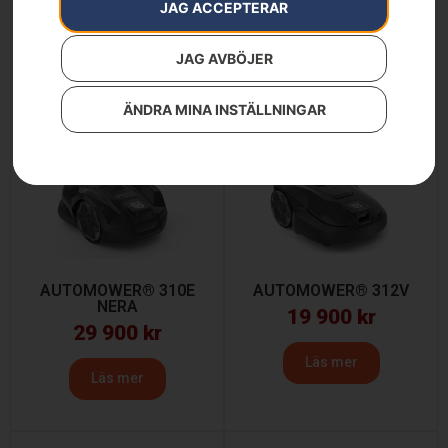
AUTOMOWER® 305E
AUTOMOWER® 308V
JAG ACCEPTERAR
NERA
15 900
kr
24 900
kr
JAG AVBÖJER
Läs mer
Läs mer
ÄNDRA MINA INSTÄLLNINGAR
AUTOMOWER® 310E
AUTOMOWER® 312V
NERA
19 900
kr
29 900
kr
Läs mer
Läs mer