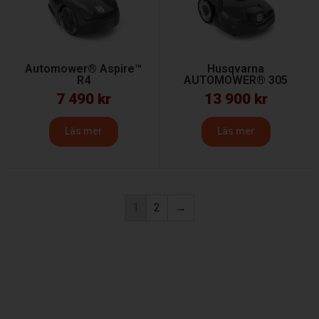
Automower® Aspire™
Husqvarna
R4
AUTOMOWER® 305
7 490
kr
13 900
kr
Läs mer
Läs mer
1
2
→