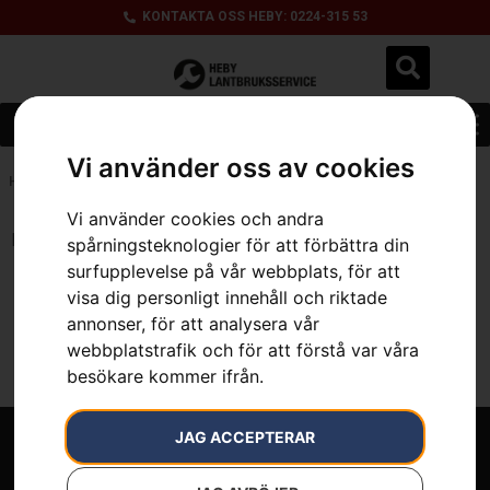
KONTAKTA OSS HEBY: 0224-315 53
Vi använder oss av cookies
Hem
»
0.5 kW
Vi använder cookies och andra
Inga resultat.
spårningsteknologier för att förbättra din
surfupplevelse på vår webbplats, för att
visa dig personligt innehåll och riktade
annonser, för att analysera vår
webbplatstrafik och för att förstå var våra
besökare kommer ifrån.
JAG ACCEPTERAR
Välkommen till Heby Lantbruksservice.
Ett komplett maskinutbud för lantbruk, skog och