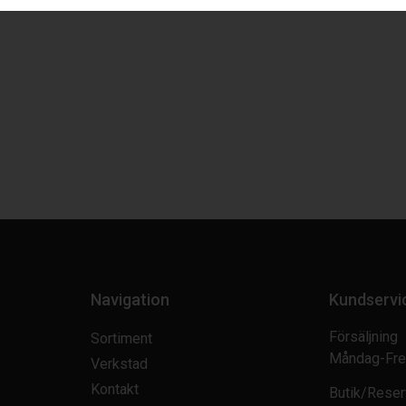
Navigation
Kundservi
Försäljning
Sortiment
Måndag-Fre
Verkstad
Kontakt
Butik/Reser