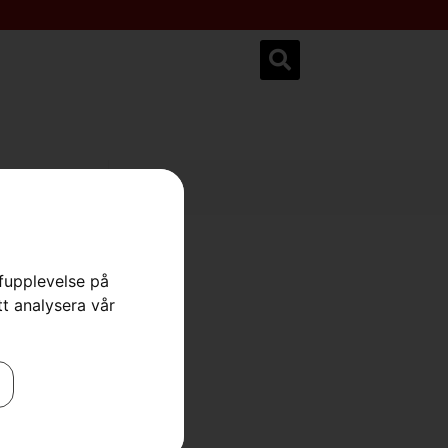
ksservice.se
rfupplevelse på
tt analysera vår