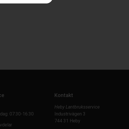
ce
Kontakt
Heby Lantbruksservice
dag: 07:30-16:30
Industrivägen 3
744 31 Heby
vdelar