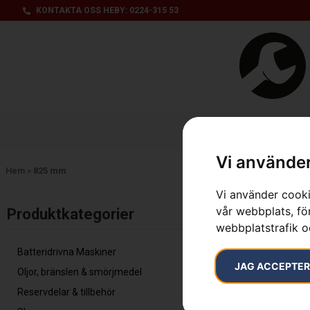
KONTAKTA OSS HEBY: 0224-315 53
Produktsorti
Vi använder
Hem
»
825 mm
Vi använder cooki
Inga resultat.
vår webbplats, för
Produktkategorier​
webbplatstrafik o
Batteridrivna Maskiner
JAG ACCEPTE
Oljor, bränslen & smörjmedel
Reservdelar & tillbehör