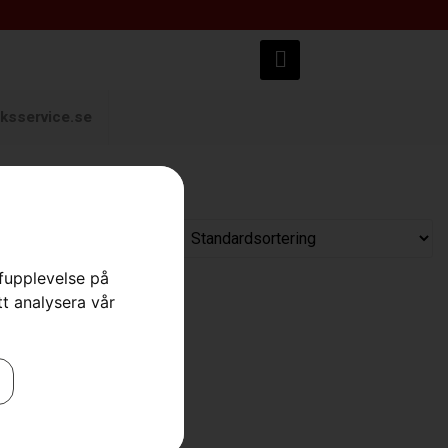
ksservice.se
rfupplevelse på
tt analysera vår