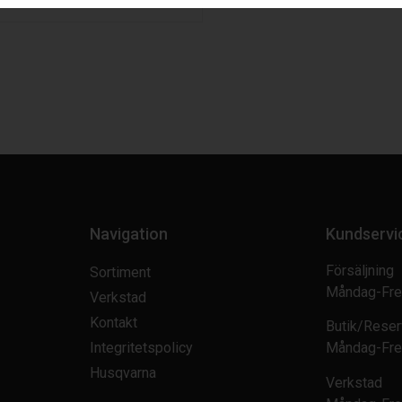
Navigation
Kundservi
Försäljning
Sortiment
Måndag-Fre
Verkstad
Kontakt
Butik/Reser
Integritetspolicy
Måndag-Fre
Husqvarna
Verkstad