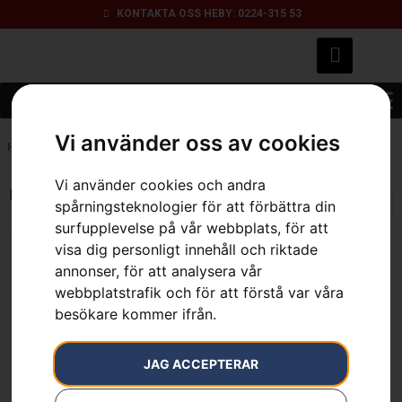
KONTAKTA OSS HEBY: 0224-315 53
Vi använder oss av cookies
Hem
»
18", 3/8", 1.3 mm, liten infästning
Vi använder cookies och andra
Endast ett sökresultat
spårningsteknologier för att förbättra din
surfupplevelse på vår webbplats, för att
visa dig personligt innehåll och riktade
annonser, för att analysera vår
webbplatstrafik och för att förstå var våra
Specialsvärd
besökare kommer ifrån.
Från
399
kr
Läs mer
JAG ACCEPTERAR