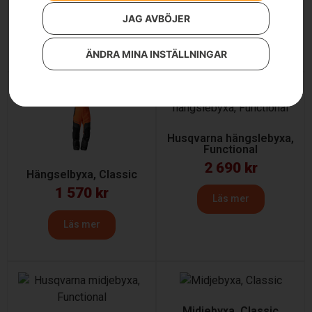
1 990
kr
1 650
kr
JAG AVBÖJER
Läs mer
Läs mer
ÄNDRA MINA INSTÄLLNINGAR
Husqvarna hängslebyxa,
Functional
2 690
kr
Hängselbyxa, Classic
1 570
kr
Läs mer
Läs mer
Midjebyxa, Classic