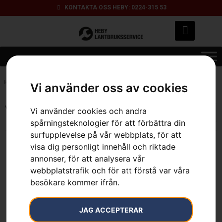
KONTAKTA OSS HEBY: 0224-315 53
Hem
»
56
Vi använder oss av cookies
Visar alla 6 resultat
Vi använder cookies och andra
spårningsteknologier för att förbättra din
surfupplevelse på vår webbplats, för att
visa dig personligt innehåll och riktade
annonser, för att analysera vår
webbplatstrafik och för att förstå var våra
besökare kommer ifrån.
Arbetsbyxa Technical
Arbetsbyxa Technical,
JAG ACCEPTERAR
EN20471, trim & röj
trim & röj