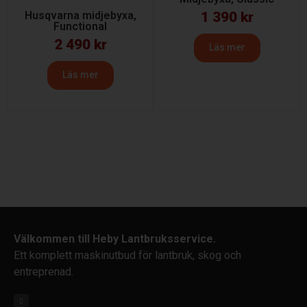
Husqvarna midjebyxa,
1 390
kr
Functional
2 490
kr
Läs mer
Läs mer
Välkommen till Heby Lantbruksservice.
Ett komplett maskinutbud för lantbruk, skog och
entreprenad.