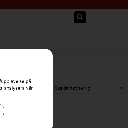
ksservice.se
rfupplevelse på
tt analysera vår