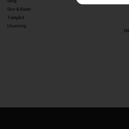
Skog
Skor & Kläder
Trädgård
Utrustning
Hä