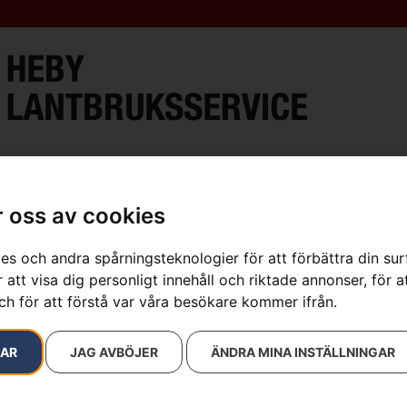
ment
Verkstad
Öppettider & Kontakt
Lantbru
 oss av cookies
es och andra spårningsteknologier för att förbättra din su
sultat
 att visa dig personligt innehåll och riktade annonser, för a
ch för att förstå var våra besökare kommer ifrån.
RAR
JAG AVBÖJER
ÄNDRA MINA INSTÄLLNINGAR