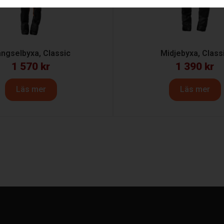
ngselbyxa, Classic
Midjebyxa, Class
1 570
kr
1 390
kr
Läs mer
Läs mer