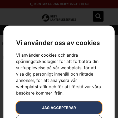
KONTAKTA OSS HEBY: 0224-315 53
Vi använder oss av cookies
Hem
»
Grammer Primo M stol (med elvärme) - P524X
Vi använder cookies och andra
Endast ett sökresultat
spårningsteknologier för att förbättra din
surfupplevelse på vår webbplats, för att
visa dig personligt innehåll och riktade
annonser, för att analysera vår
webbplatstrafik och för att förstå var våra
besökare kommer ifrån.
JAG ACCEPTERAR
Grammer Primo M stol
Från
15 900
kr