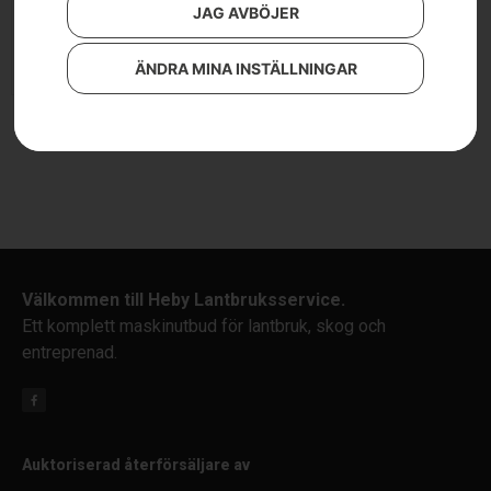
JAG AVBÖJER
Läs mer
ÄNDRA MINA INSTÄLLNINGAR
Välkommen till Heby Lantbruksservice.
Ett komplett maskinutbud för lantbruk, skog och
entreprenad.
Auktoriserad återförsäljare av