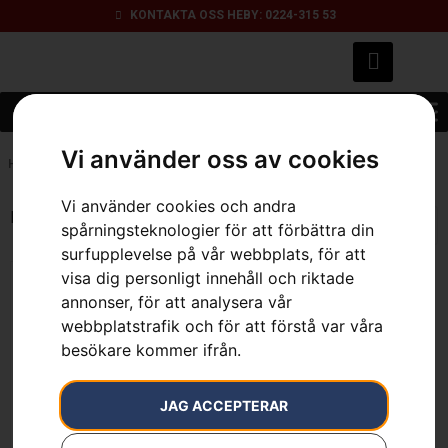
KONTAKTA OSS HEBY: 0224-315 53
Vi använder oss av cookies
Hem
»
Grass 255-4T, Ø255 mm, Ø1"
Vi använder cookies och andra
Endast ett sökresultat
spårningsteknologier för att förbättra din
surfupplevelse på vår webbplats, för att
visa dig personligt innehåll och riktade
annonser, för att analysera vår
webbplatstrafik och för att förstå var våra
Gräsklinga 4-tandad
besökare kommer ifrån.
Från
299
kr
Läs mer
JAG ACCEPTERAR