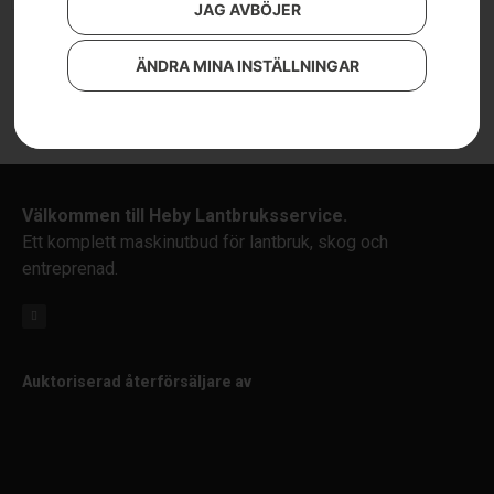
JAG AVBÖJER
ÄNDRA MINA INSTÄLLNINGAR
Välkommen till Heby Lantbruksservice.
Ett komplett maskinutbud för lantbruk, skog och
entreprenad.
Auktoriserad återförsäljare av