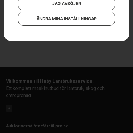
JAG AVBÖJER
Läs mer
ÄNDRA MINA INSTÄLLNINGAR
Välkommen till Heby Lantbruksservice.
Ett komplett maskinutbud för lantbruk, skog och
entreprenad.
Auktoriserad återförsäljare av