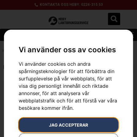
KONTAKTA OSS HEBY: 0224-315 53
Vi använder oss av cookies
Hem
»
K 1260, K 960 / K 970
Vi använder cookies och andra
Endast ett sökresultat
spårningsteknologier för att förbättra din
surfupplevelse på vår webbplats, för att
visa dig personligt innehåll och riktade
annonser, för att analysera vår
webbplatstrafik och för att förstå var våra
besökare kommer ifrån.
JAG ACCEPTERAR
Transportlådor
2 250
kr