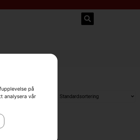
ksservice.se
rfupplevelse på
tt analysera vår