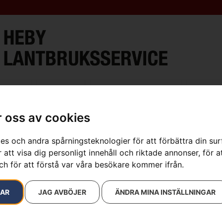
ment
Verkstad
Öppettider & Kontakt
Lantbru
 oss av cookies
es och andra spårningsteknologier för att förbättra din su
resultat
 att visa dig personligt innehåll och riktade annonser, för a
ch för att förstå var våra besökare kommer ifrån.
RAR
JAG AVBÖJER
ÄNDRA MINA INSTÄLLNINGAR