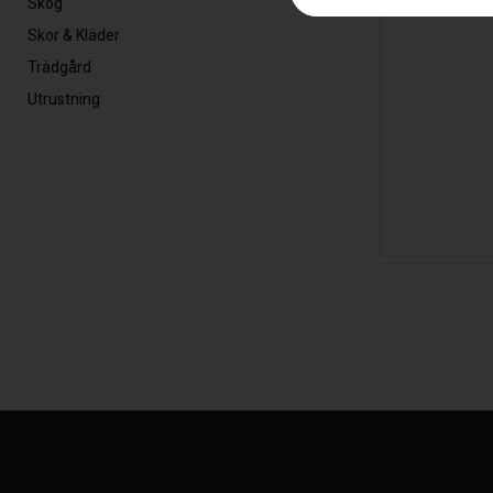
Skog
Skor & Kläder
Trädgård
Utrustning