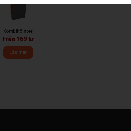
Kombihölster
Från
169
kr
Läs mer