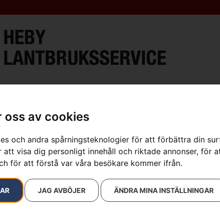
ment
Verkstad
Öppettider & Kontakt
Lantbru
 oss av cookies
es och andra spårningsteknologier för att förbättra din su
resultat
 att visa dig personligt innehåll och riktade annonser, för a
ch för att förstå var våra besökare kommer ifrån.
RAR
JAG AVBÖJER
ÄNDRA MINA INSTÄLLNINGAR