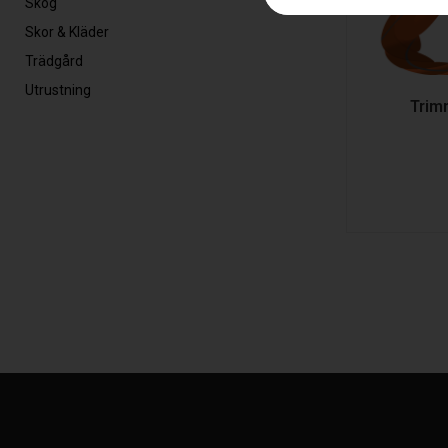
Skog
Skor & Kläder
Trädgård
Utrustning
Trim