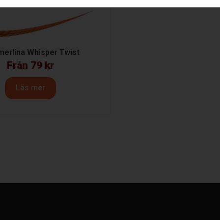
merlina Whisper Twist
Från
79
kr
Läs mer