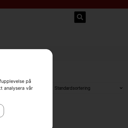
ksservice.se
rfupplevelse på
tt analysera vår