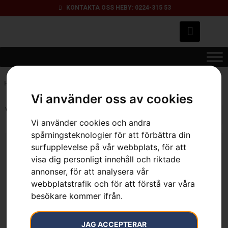
KONTAKTA OSS HEBY: 0224-315 53
Hem
»
storlek 10
Vi använder oss av cookies
Visar alla 12 resultat
Vi använder cookies och andra
spårningsteknologier för att förbättra din
surfupplevelse på vår webbplats, för att
visa dig personligt innehåll och riktade
Handske, Functional
annonser, för att analysera vår
339
kr
Handske, Functional
webbplatstrafik och för att förstå var våra
Grip Vinter
besökare kommer ifrån.
109
kr
Läs mer
JAG ACCEPTERAR
Läs mer