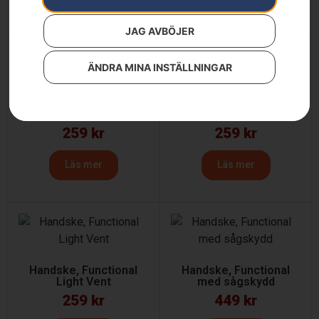
JAG AVBÖJER
ÄNDRA MINA INSTÄLLNINGAR
Handske, Functional
Handske, Functional
Light Comfort
Light Non-slip
259
kr
259
kr
Läs mer
Läs mer
Handske, Functional
Handske, Functional
Light Vent
med sågskydd
259
kr
449
kr