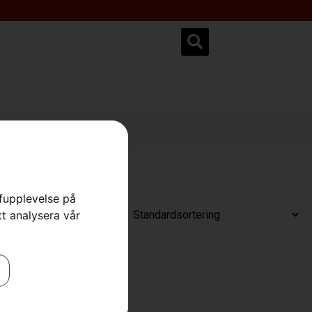
ksservice.se
rfupplevelse på
tt analysera vår