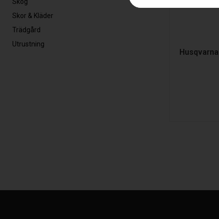
Skog
Skor & Kläder
Trädgård
Utrustning
Husqvarna 