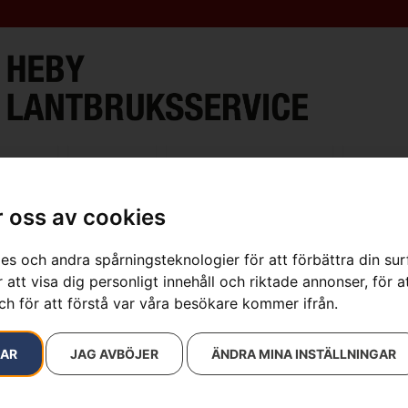
ment
Verkstad
Öppettider & Kontakt
Lantbru
 oss av cookies
es och andra spårningsteknologier för att förbättra din su
sultat
 att visa dig personligt innehåll och riktade annonser, för a
ch för att förstå var våra besökare kommer ifrån.
RAR
JAG AVBÖJER
ÄNDRA MINA INSTÄLLNINGAR