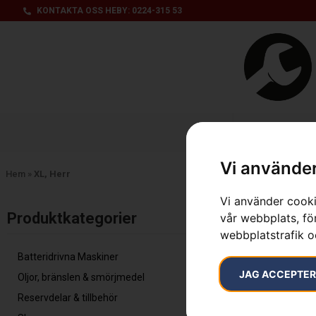
KONTAKTA OSS HEBY: 0224-315 53
Produktsorti
Vi använder
Hem
»
XL, Herr
Vi använder cooki
Visar alla 2 re
Produktkategorier​
vår webbplats, för
webbplatstrafik o
Batteridrivna Maskiner
JAG ACCEPTE
Oljor, bränslen & smörjmedel
Reservdelar & tillbehör