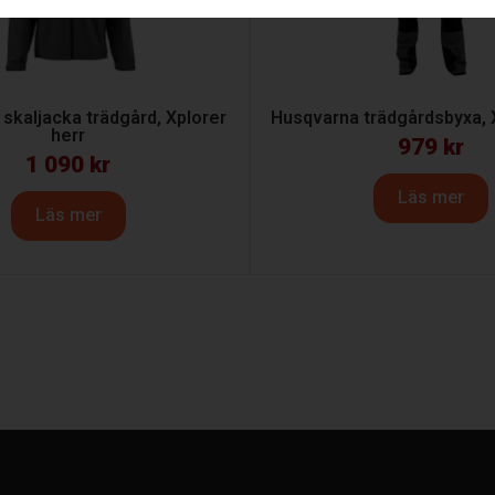
skaljacka trädgård, Xplorer
Husqvarna trädgårdsbyxa, 
herr
979
kr
1 090
kr
Läs mer
Läs mer