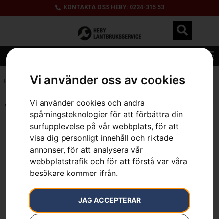
KONTAKTA OSS HEBY: 0224-315 53
Vi använder oss av cookies
Hem
»
2.8 kg
Vi använder cookies och andra
Visar alla 2 resultat
spårningsteknologier för att förbättra din
surfupplevelse på vår webbplats, för att
visa dig personligt innehåll och riktade
annonser, för att analysera vår
webbplatstrafik och för att förstå var våra
besökare kommer ifrån.
JAG ACCEPTERAR
Husqvarna Aspire™ P5 +
Husqvarna Aspire™ P5 +
teleskopskaft – med
teleskopskaft – utan
batteri och laddare
batteri och laddare