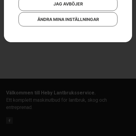
JAG AVBÖJER
3 490
kr
2 390
kr
ÄNDRA MINA INSTÄLLNINGAR
Läs mer
Läs mer
Välkommen till Heby Lantbruksservice.
Ett komplett maskinutbud för lantbruk, skog och
entreprenad.