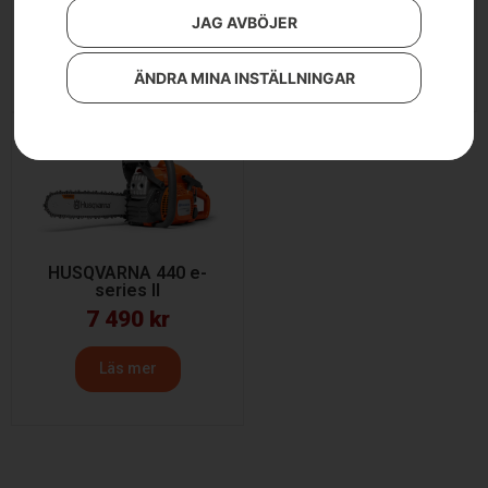
6 390
kr
JAG AVBÖJER
Läs mer
Läs mer
ÄNDRA MINA INSTÄLLNINGAR
HUSQVARNA 440 e-
series II
7 490
kr
Läs mer