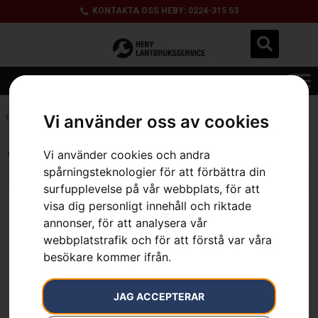
KONTAKTA OSS HEBY: 0224-315 53
Vi använder oss av cookies
Hem
»
4.4 kg
Vi använder cookies och andra
Visar alla 3 resultat
spårningsteknologier för att förbättra din
surfupplevelse på vår webbplats, för att
visa dig personligt innehåll och riktade
annonser, för att analysera vår
webbplatstrafik och för att förstå var våra
besökare kommer ifrån.
Husqvarna 122C
HUSQVARNA 435 e-
JAG ACCEPTERAR
series II
2 390
kr