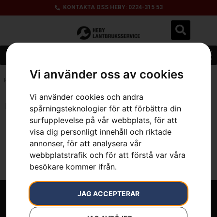
KONTAKTA OSS HEBY: 0224-315 53
Vi använder oss av cookies
Hem
»
5 l
Vi använder cookies och andra
Inga resultat.
spårningsteknologier för att förbättra din
surfupplevelse på vår webbplats, för att
visa dig personligt innehåll och riktade
annonser, för att analysera vår
webbplatstrafik och för att förstå var våra
besökare kommer ifrån.
JAG ACCEPTERAR
Välkommen till Heby Lantbruksservice.
Ett komplett maskinutbud för lantbruk, skog och